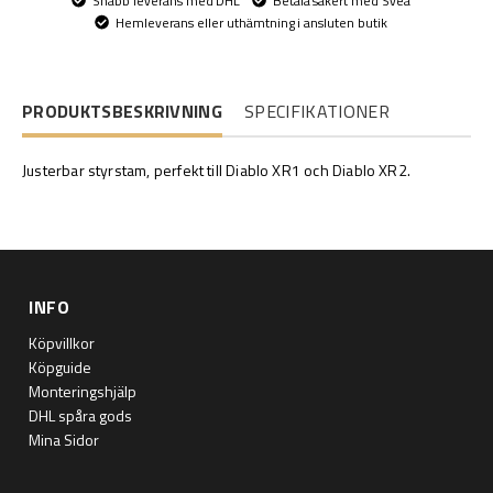
Snabb leverans med DHL
Betala säkert med Svea
Hemleverans eller uthämtning i ansluten butik
PRODUKTSBESKRIVNING
SPECIFIKATIONER
Justerbar styrstam, perfekt till Diablo XR1 och Diablo XR2.
INFO
Köpvillkor
Köpguide
Monteringshjälp
DHL spåra gods
Mina Sidor