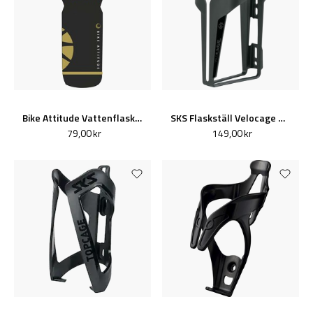
Bike Attitude Vattenflaska Bottle Up sugar cane 750ml Svart/Guld
SKS Flaskställ Velocage Mattsvart
79,00 kr
149,00 kr