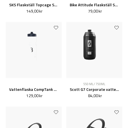
SKS Flaskställ Topcage Svart
Bike Attitude Flaskställ Svart
149,00 kr
79,00 kr
550 ML / 750ML
Vattenflaska CompTank 750ml
Scott G7 Corporate vattenflaska
129,00 kr
84,00 kr