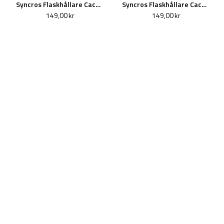
Syncros Flaskhållare Cache cage 2.0 Svart/Blå
Syncros Flaskhållare Cache cage 2.0 Svart/Gul
149,00 kr
149,00 kr